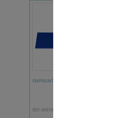
2,50
€
EMPREINTE CARRÉE 20X20CM
ROUL
MARQ
REF: 069104SF
REF: 