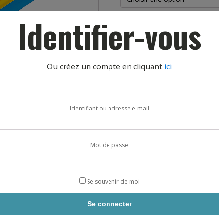
Identifier-vous
quantité
AJOUTE
de
LATTE
Ou créez un compte en cliquant
ici
VINYLE
(LOT
DE
20/40)
DESCRIPTION
Identifiant ou adresse e-mail
res
Mot de passe
Se souvenir de moi