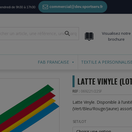
commercial@dev.sportserv.fr
vendredi de 9h30 à 17h30
Visualisez notre
brochure
FAB FRANCAISE
TEXTILE A PERSONNALIS
LATTE VINYLE (LO
REF :
069221/22SF
Latte Vinyle. Disponible à l’uni
(Vert/Bleu/Rouge/Jaune) assorti
SET/LOT