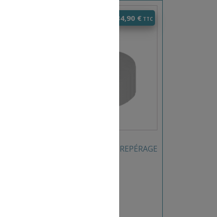
0
€
34,90
€
LOT DE 20 DISQUES DE REPÉRAGE
BLANC DIAM 20.5CM
REF: 063433SF