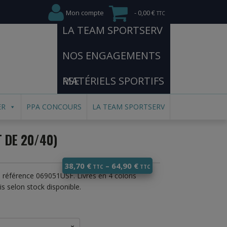
Mon compte
0,00 €
LA TEAM SPORTSERV
NOS ENGAGEMENTS
RSE
MATÉRIELS SPORTIFS
ER
PPA CONCOURS
LA TEAM SPORTSERV
T DE 20/40)
38,70
€
–
64,90
€
té référence 069051USF. Livrés en 4 coloris
s selon stock disponible.