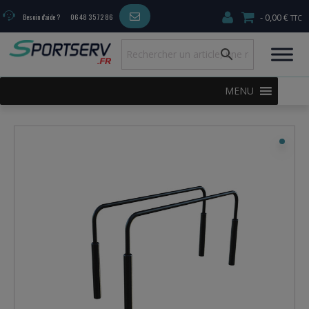
0,00 €
Besoin d'aide ?
06 48 35 72 86
MENU