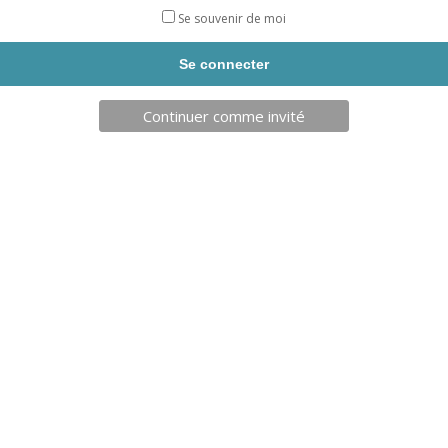
DIFFICULTÉ
Se souvenir de moi
UTILISATION :
barres parallèles pour la pratique du street
workout.
Livraison sous 4 semaines
Continuer comme invité
DESCRIPTION
Produits similaires