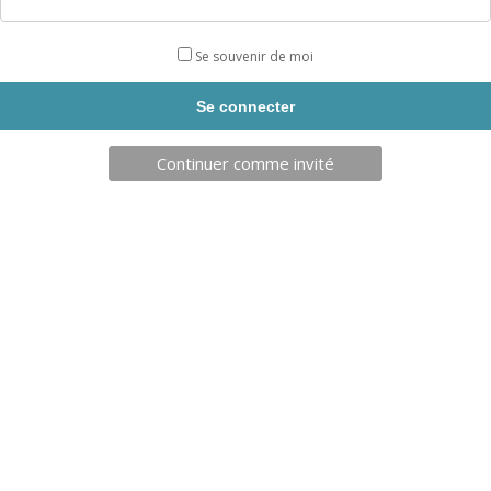
Utilisable avec l’application mobile de coaching FreeTness.
OBJECTIF
Développer l’endurance. Travailler les muscles des
Se souvenir de moi
épaules, les biceps, les triceps ainsi que les dorsaux.
DIFFICULTÉ
UTILISATION :
Assis sur l’appareil, pousser avec les pieds tout
Continuer comme invité
en ramenant les mains vers son bassin. Le siège se soulève
durant l’exercice. Revenir en position de départ et
recommencer l’exercice.
Livraison sous 4 semaines
DESCRIPTION
Produits similaires