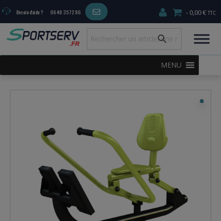
0,00 €
Besoin d'aide ?
06 48 35 72 86
MENU