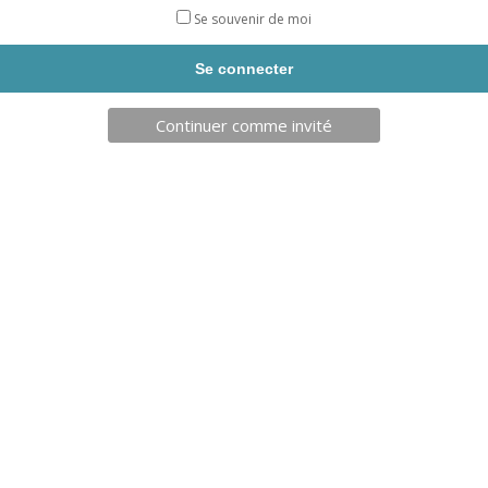
12
Se souvenir de moi
FLACONS
GEL
INFORMATIONS SUPPLÉMENTAIRES
HYDROALCOOLIQUE
100ML
Continuer comme invité
DESCRIPTION
Informations supplémentaires
SET/LOT
Brosse Seule
,
Plaque seule
,
L'unité
Produits similaires
71,90
€
76,90
€