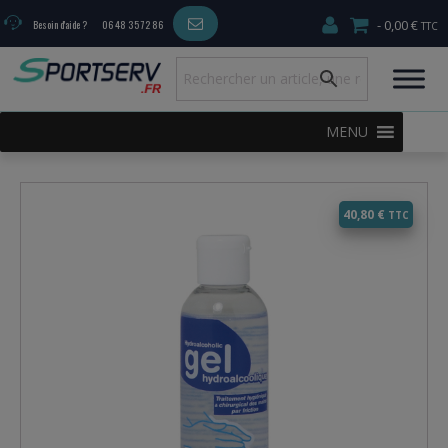
0,00 €
Besoin d'aide ?
06 48 35 72 86
MENU
40,80
€