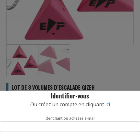
LOT DE 3 VOLUMES D’ESCALADE GIZEH
Identifier-vous
REF :
EMS088TEP
Ou créez un compte en cliquant
ici
Lot de 3 volumes d’escalade Gizeh de la marque Entre Prises.
Lot de 3 volumes, matière : bois, préhension : pinces, taille :
Identifiant ou adresse e-mail
20*18*10 cm par unité, visserie recommandée : 8 vis à bois
5*40, poids : 3Kg.
Livraison sous 10 jours.