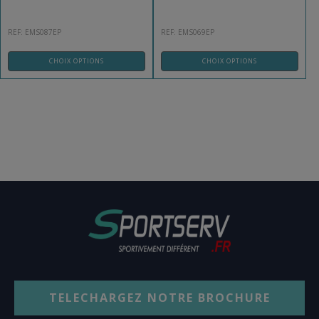
REF: EMS087EP
REF: EMS069EP
CHOIX OPTIONS
CHOIX OPTIONS
TELECHARGEZ NOTRE BROCHURE