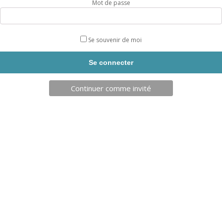
Mot de passe
Couleur
Se souvenir de moi
quantité
AJOUTER AU PANIER
de
Continuer comme invité
LOT
DE
3
VOLUMES
D'ESCALADE
INFORMATIONS SUPPLÉMENTAIRES
GIZEH
DESCRIPTION
Informations supplémentaires