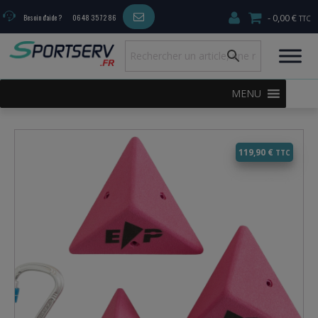
0,00 €
Besoin d'aide ?
06 48 35 72 86
MENU
119,90
€