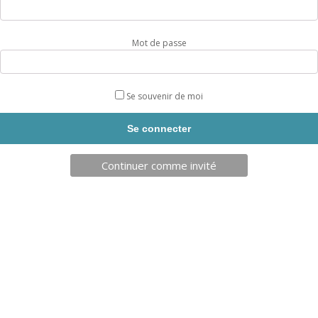
LOT DE 7 PRISES D’ESCALADE FRONTS D’IMPULSION M
(FRONTS MOYENS)
Mot de passe
REF :
EH528EP
Lot de 7 prises d’escalade Pots à Impulsions M de la marque
Entre Prises. Bords de forme inhabituelle qui mettront à
Se souvenir de moi
l’épreuve vos capacités de sertissage !
Nombre de prises : 7, poids : 2Kg.
Livraison sous 10 jours.
Continuer comme invité
Couleur
quantité
AJOUTER AU PANIER
de
LOT
DE
7