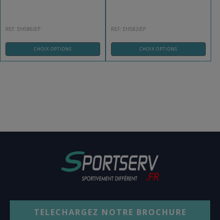
REF: EH586IEP
REF: EH582IEP
CHOIX OPTIONS
CHOIX OPTIONS
TELECHARGEZ NOTRE BROCHURE