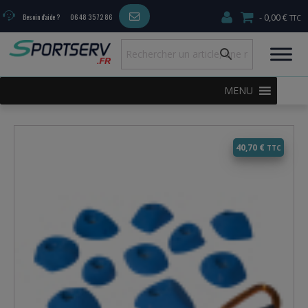
0,00 €
Besoin d'aide ?
06 48 35 72 86
MENU
40,70
€