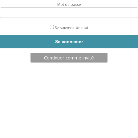
Mot de passe
positive, poids : 2Kg.
Livraison sous 10 jours.
Se souvenir de moi
Couleur
Continuer comme invité
quantité
AJOUTER AU PANIER
de
MACROS
D'ESCALADE
YIN
YANG
WOK
INFORMATIONS SUPPLÉMENTAIRES
S
DESCRIPTION