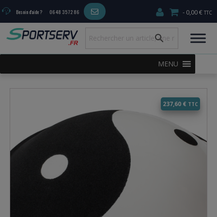
0,00 €
Besoin d'aide ?
06 48 35 72 86
MENU
237,60
€