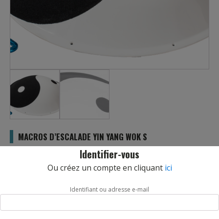
MACROS D’ESCALADE YIN YANG WOK S
REF :
EMS089FEP
Identifier-vous
Ou créez un compte en cliquant
ici
Macros d’escalade Yin Yang Wok S de la marque Entre Prises.
Volume en fibre de verre en double texture, pour des
ouvertures techniques et surprenantes !
Identifiant ou adresse e-mail
Quantité : 1, couleurs : gris, noir, fixation : 6 VBA 5*40, taille :
65,5*65,5*20cm, matériel : macro en fibre de verre à texture