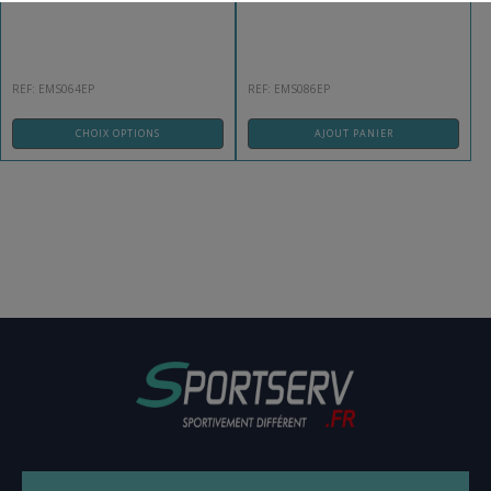
REF: EMS064EP
REF: EMS086EP
CHOIX OPTIONS
AJOUT PANIER