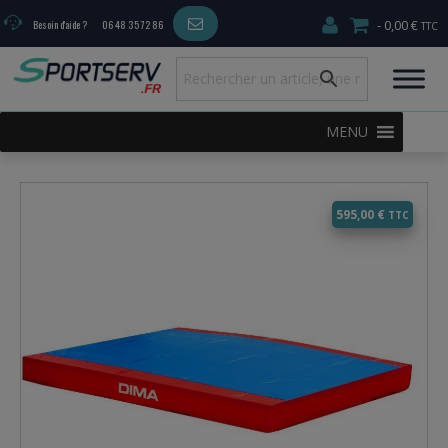
0,00 €
Besoin d'aide ?
06 48 35 72 86
MENU
595,00
€