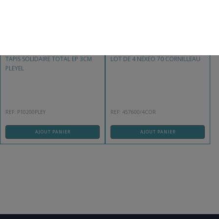
TAPIS SOLIDAIRE TOTAL EP 3CM
LOT DE 4 NEXEO 70 CORNILLEAU
PLEYEL
REF: P10200PLEY
REF: 457600/4COR
AJOUT PANIER
AJOUT PANIER