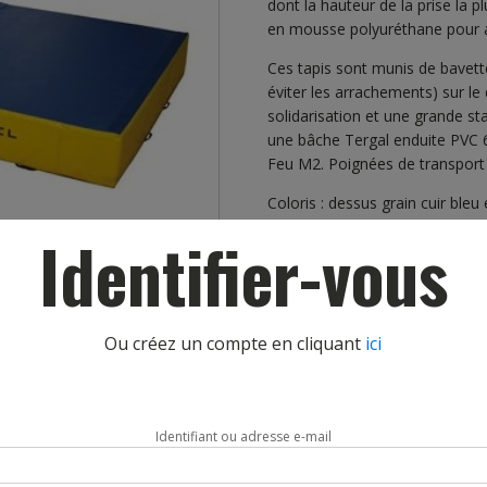
dont la hauteur de la prise la pl
en mousse polyuréthane pour as
Ces tapis sont munis de bavett
éviter les arrachements) sur l
solidarisation et une grande s
une bâche Tergal enduite PVC 6
Feu M2. Poignées de transport 
Coloris : dessus grain cuir ble
Identifier-vous
Autres coloris au choix (bleu, ja
demande.
Disponible en 5 dimensions sta
Ou créez un compte en cliquant
ici
250x100x40 cm – poids 21 kg.
250x150x40 cm – poids 31.5 kg
250x200x40 cm – poids 42 kg.
Identifiant ou adresse e-mail
250x250x40 cm – poids 52.5 k.