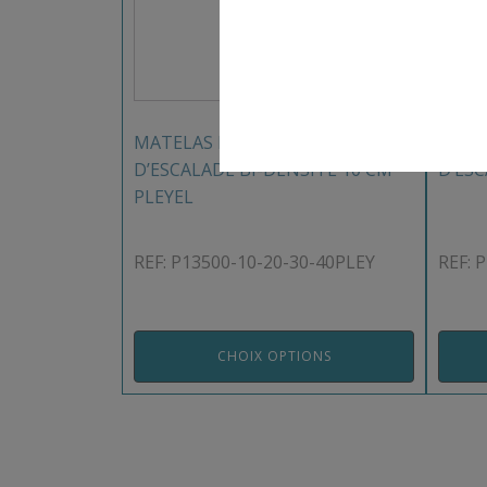
MATELAS DE RECEPTION
SANG
D’ESCALADE BI-DENSITE 10 CM
D’ES
PLEYEL
REF: P13500-10-20-30-40PLEY
REF: 
CHOIX OPTIONS