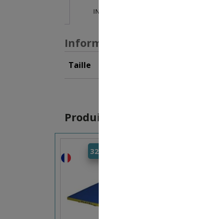
INFORMATIONS SUPPLÉMENTAIRES
Informations supplémentai
Taille
250x100x40cm
,
250x15
Produits similaires
320,00
€
–
659,00
€