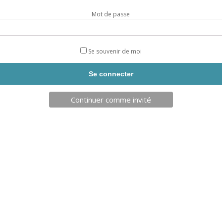
250x300x40 cm – poids 63 kg
.
Mot de passe
Fabriqué en France par PLEYE
Composition : Mousse polyurét
Se souvenir de moi
Certifié selon la norme : NF-P9
Certification de nos bâches 
Livraison sous 20 jours.
Continuer comme invité
Taille
quantité
AJOUTE
de
MATELAS
DE
RECEPTION
D'ESCALADE