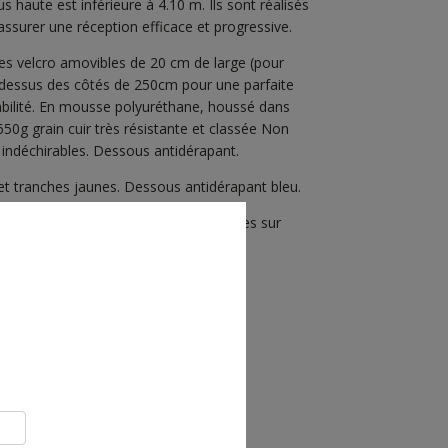
us haute est inférieure à 4.10 m. Ils sont réalisés
surer une réception efficace et progressive.
es velcro amovibles de 20 cm de large (pour
e dessus des côtés de 250cm pour une parfaite
tabilité. En mousse polyuréthane, houssé dans
50g grain cuir très résistante et classée Non
indéchirables. Dessous antidérapant.
u et tranches jaunes. Dessous antidérapant bleu.
une, rouge, vert, gris, blanc) disponibles sur
ndard et sur mesure :
.