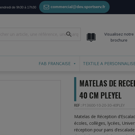
commercial@dev.sportserv.fr
vendredi de 9h30 à 17h30
Visualisez notre
brochure
FAB FRANCAISE
TEXTILE A PERSONNALIS
MATELAS DE RECE
40 CM PLEYEL
REF :
P13600-10-20-30-40PLEY
Matelas de Réception d’Escala
écoles, collèges, lycées, Unive
réception pour pans d’escalade