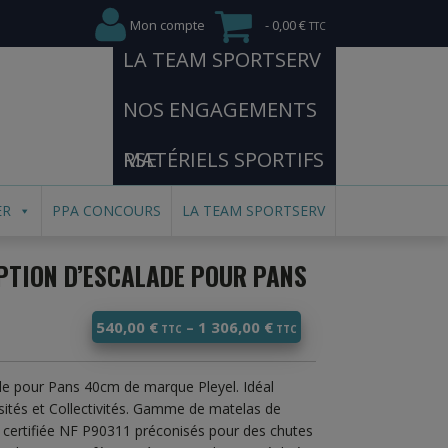
Mon compte
0,00 €
LA TEAM SPORTSERV
NOS ENGAGEMENTS
RSE
MATÉRIELS SPORTIFS
ER
PPA CONCOURS
LA TEAM SPORTSERV
PTION D’ESCALADE POUR PANS
540,00
€
–
1 306,00
€
de pour Pans 40cm de marque Pleyel. Idéal
rsités et Collectivités. Gamme de matelas de
 certifiée NF P90311 préconisés pour des chutes