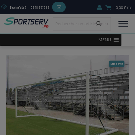
0,00 €
Besoin d'aide ?
06 48 35 72 86
MENU
Sur devis