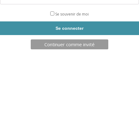
Livrés avec un jeu d’ancrages (pour terrain en herbe ou
stabilisé).
Se souvenir de moi
Conforme à la norme NF EN 748 une fois que vous avez bien
fixé vos ancrages au sol.
Nous disposons d’une vidéo de montage et de maniement
Continuer comme invité
attestant de l’aspect pratique de ce but. Nous consulter pour
l’envoi de cette vidéo.
Livraison sous 15 jours.
DESCRIPTION
Produits similaires