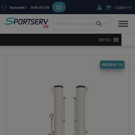
0,00 €
Besoin d'aide ?
06 48 35 72 86
MENU
430,00
€