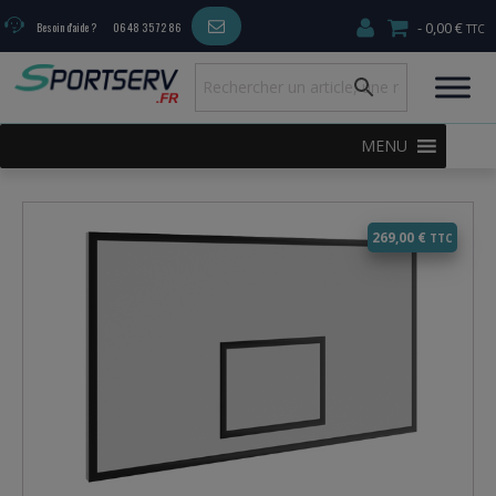
0,00 €
Besoin d'aide ?
06 48 35 72 86
MENU
269,00
€