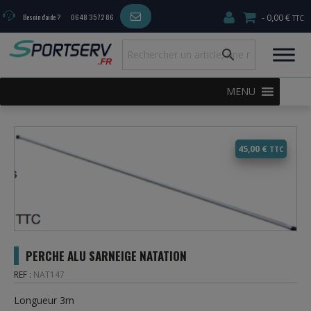
0,00 €
Besoin d'aide ?
06 48 35 72 86
MENU
45,00
€
PERCHE ALU SARNEIGE NATATION
REF :
NAT147
Longueur 3m