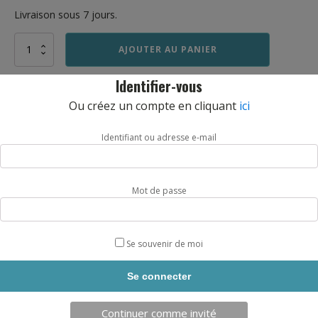
Livraison sous 7 jours.
quantité
AJOUTER AU PANIER
de
PERCHE
Identifier-vous
ALU
SARNEIGE
Ou créez un compte en cliquant
ici
NATATION
DESCRIPTION
Identifiant ou adresse e-mail
Mot de passe
Produits similaires
Se souvenir de moi
2,50
€
0,80
€
Continuer comme invité