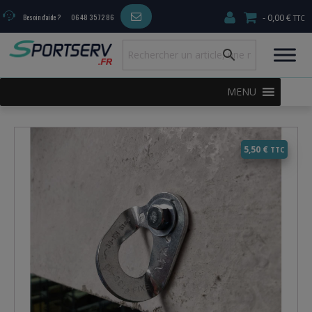
0,00 €
Besoin d'aide ?
06 48 35 72 86
MENU
5,50
€