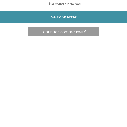
seul ressort du client qui en prend la responsabilité lors de son
Se souvenir de moi
installation et de son utilisation.
Livraison sous 10 jours.
Rupture de stock
Continuer comme invité
DESCRIPTION
Produits similaires
109,00
€
–
115,00
€
110,00
€
–
160,00
€