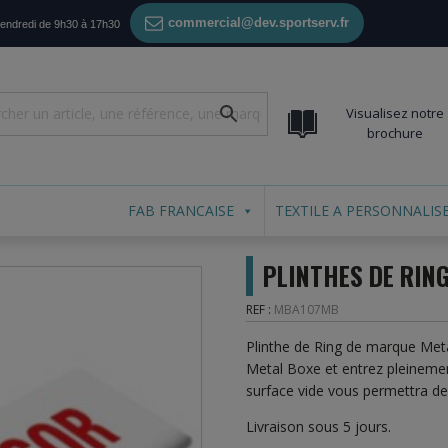
commercial@dev.sportserv.fr
vendredi de 9h30 à 17h30
Visualisez notre
brochure
FAB FRANCAISE
TEXTILE A PERSONNALIS
PLINTHES DE RIN
REF :
MBA107MB
Plinthe de Ring de marque Meta
Metal Boxe et entrez pleinem
surface vide vous permettra de 
Livraison sous 5 jours.