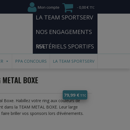
Mon compte
0,00 €
LA TEAM SPORTSERV
NOS ENGAGEMENTS
RSE
MATÉRIELS SPORTIFS
ER
PPA CONCOURS
LA TEAM SPORTSERV
G METAL BOXE
79,99
€
l Boxe. Habillez votre ring aux couleurs de
ent dans la TEAM METAL BOXE. Leur large
faire briller vos sponsors lors d’événements.