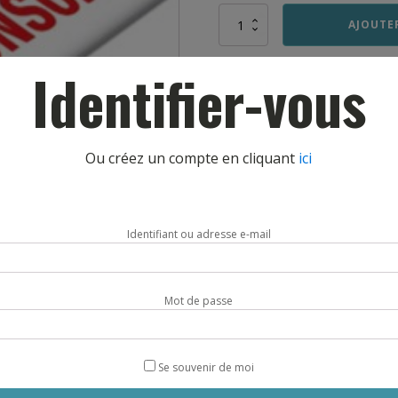
quantité
AJOUTE
de
PLINTHES
Identifier-vous
DE
RING
METAL
BOXE
Ou créez un compte en cliquant
ici
Identifiant ou adresse e-mail
Mot de passe
DESCRIPTION
Se souvenir de moi
res