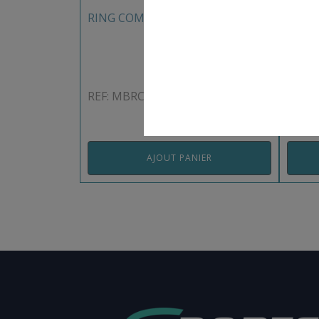
RING COMPÉTITION METALBOXE
RING
SPOR
REF: MBRC003MB
REF: 
AJOUT PANIER