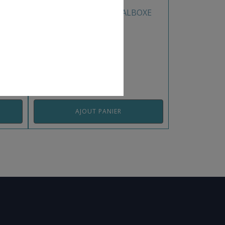
E
RING OLYMPIQUE METALBOXE
REF: MBRC004MB
AJOUT PANIER