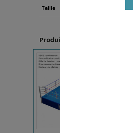
Taille
M
,
L
,
XL
Produits similaires