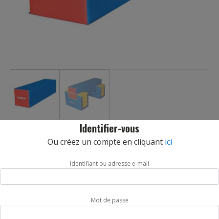
Identifier-vous
POUTRE CARREE DIMA
Ou créez un compte en cliquant
ici
REF :
K2040DI
Nos poutres carrés pour enfant ont été spécialement
Identifiant ou adresse e-mail
développées pour la mise en place de parcours de
motricité.
Ces poutres en mousse idéales pour permettre à
Mot de passe
l’enfant d’évoluer en toute sécurité et de se découvrir