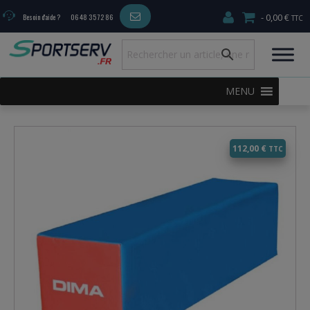
0,00 €
Besoin d'aide ?
06 48 35 72 86
MENU
112,00
€