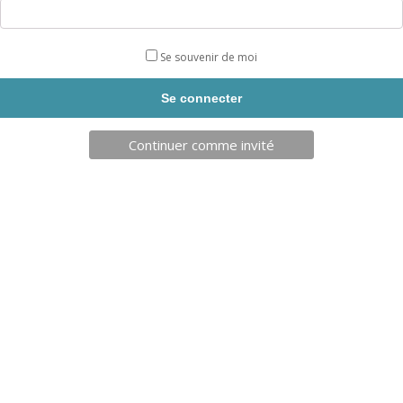
pour plus de solidité. Nous avons renforcé l’ensemble des
pièces constituant le “POWER SPIN II”.
Livraison sous 5 jours.
Se souvenir de moi
quantité
AJOUTER AU PANIER
de
POWER
Continuer comme invité
SPIN
II
METAL
BOXE
INFORMATIONS SUPPLÉMENTAIRES
DESCRIPTION
Informations supplémentaires
Taille
M
,
L
,
XL