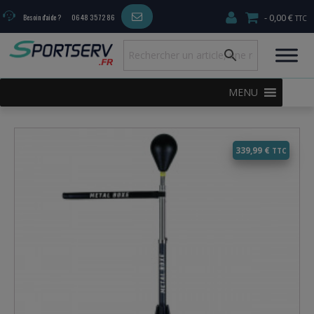
0,00 €
Besoin d'aide ?
06 48 35 72 86
MENU
339,99
€