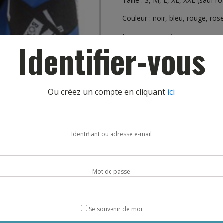
Taille : S, M, L, XL, XXL (sauf ro
Couleur : noir, bleu, rouge, ros
Livraison sous 5 jours.
Identifier-vous
Taille
Ou créez un compte en cliquant
ici
quantité
AJOUTE
de
PROTEGE
Identifiant ou adresse e-mail
PIEDS
FULL
CONTACT
METAL
Mot de passe
BOXE
DESCRIPTION
Se souvenir de moi