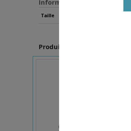
Informations supplémentai
Taille
XL
,
XXL
,
S
,
M
,
L
Produits similaires
15,90
€