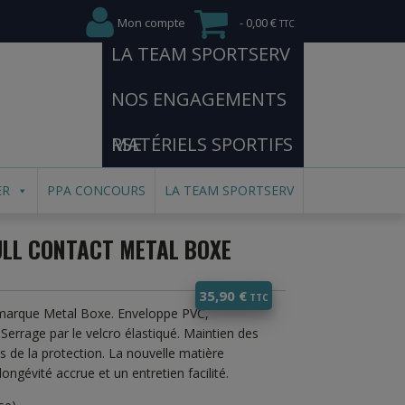
Mon compte
0,00 €
LA TEAM SPORTSERV
NOS ENGAGEMENTS
RSE
MATÉRIELS SPORTIFS
ER
PPA CONCOURS
LA TEAM SPORTSERV
ULL CONTACT METAL BOXE
35,90
€
 marque Metal Boxe. Enveloppe PVC,
errage par le velcro élastiqué. Maintien des
ès de la protection. La nouvelle matière
longévité accrue et un entretien facilité.