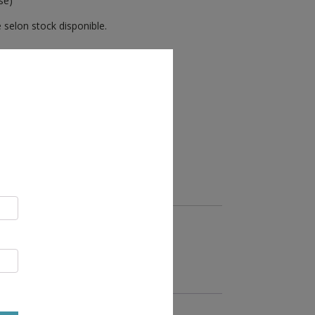
se)
e selon stock disponible.
R AU PANIER