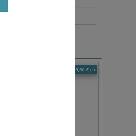
0
€
39,90
€