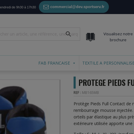
commercial@dev.sportserv.fr
vendredi de 9h30 à 17h30
Visualisez notre
brochure
FAB FRANCAISE
TEXTILE A PERSONNALIS
PROTEGE PIEDS F
REF :
MB165MB
Protège Pieds Full Contact de
rembourrage mousse injectée. S
orteils par élastique au plus pr
extérieure utilisée apporte une 