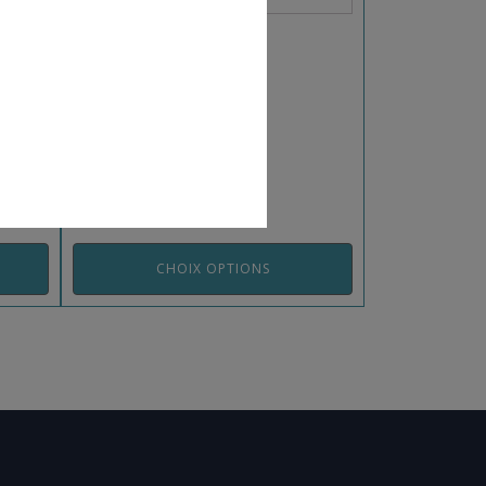
ANT
PROTÈGE TIBIAS-PIEDS
REF: PR213MB
CHOIX OPTIONS