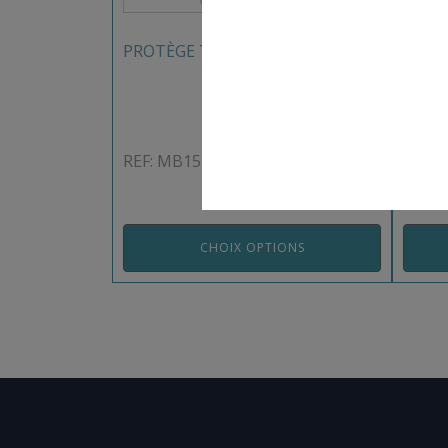
PROTÈGE TIBIAS-PIEDS
PROT
REF: MB153NMB
REF: 
CHOIX OPTIONS