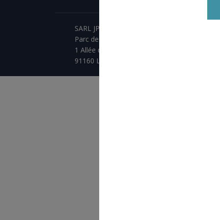
SARL JPCA - SportServ
Parc de l'évènement
1 Allée d'Effiat, BAT A
91160 Longjumeau