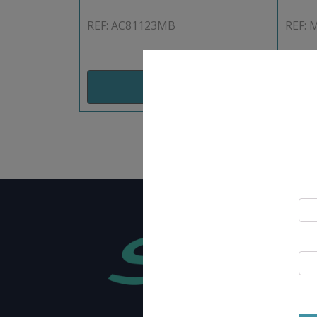
REF: AC81123MB
REF:
AJOUT PANIER