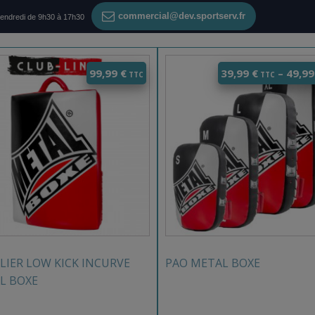
commercial@dev.sportserv.fr
vendredi de 9h30 à 17h30
99,99
€
39,99
€
–
49,9
LIER LOW KICK INCURVE
PAO METAL BOXE
L BOXE