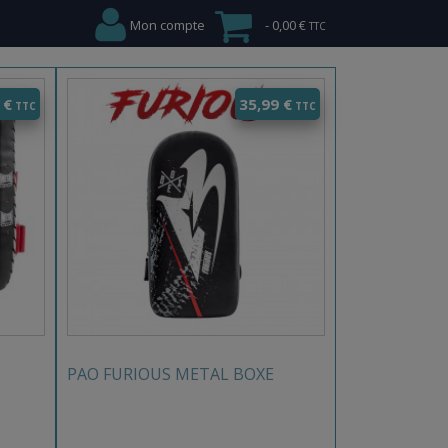
Mon compte
0,00 €
9
€
35,99
€
PAO FURIOUS METAL BOXE