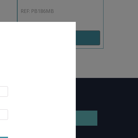
REF: PB186MB
AJOUT PANIER
GEZ NOTRE BROCHURE