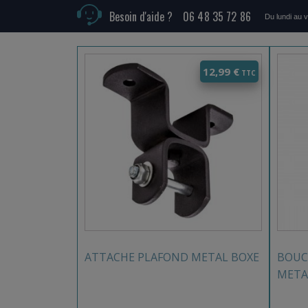
Besoin d'aide ?
06 48 35 72 86
Du lundi au 
Produits similaires
12,99
€
ATTACHE PLAFOND METAL BOXE
BOUC
META