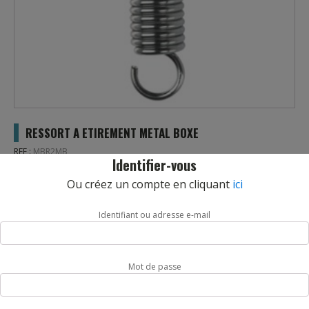
RESSORT A ETIREMENT METAL BOXE
REF :
MBR2MB
Identifier-vous
Ressort a Etirement de marque Metal Boxe. Ressort à
Ou créez un compte en cliquant
ici
étirement d’une résistance de 45 kg. Matière : Acier
Identifiant ou adresse e-mail
Livraison sous 5 jours.
quantité
AJOUTER AU PANIER
de
Mot de passe
RESSORT
A
ETIREMENT