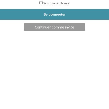
METAL
Se souvenir de moi
BOXE
INFORMATIONS SUPPLÉMENTAIRES
DESCRIPTION
Continuer comme invité
Informations supplémentaires
Taille
S
,
M
,
XL
Produits similaires
136,00
€
150,00
€