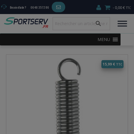
0,00 €
Besoin d'aide ?
06 48 35 72 86
MENU
15,99
€