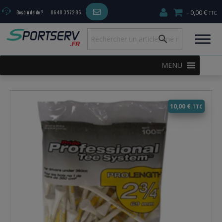
0,00 €
Besoin d'aide ?
06 48 35 72 86
MENU
10,00
€