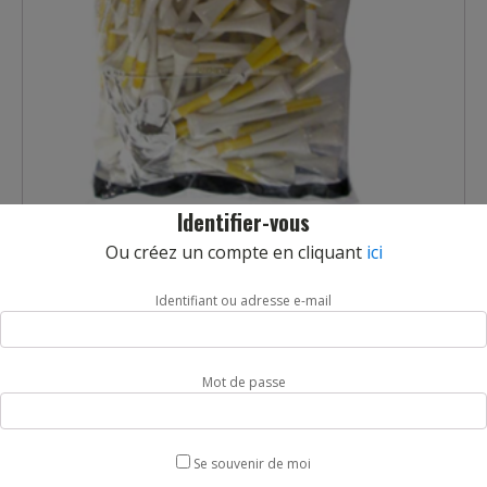
Identifier-vous
SAC DE 100 TEES DE GOLF BOIS
Ou créez un compte en cliquant
ici
REF :
GF100102
Identifiant ou adresse e-mail
Sac de 100 tees de golf en bois. Longueur 7 cm. Bonne qualité.
Le lot de 100.
Livraison sous 7 jours.
Mot de passe
quantité
AJOUTER AU PANIER
de
Se souvenir de moi
SAC