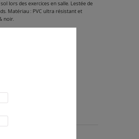
sol lors des exercices en salle. Lestée de
ds. Matériau : PVC ultra résistant et
 noir.
6, 8 et 10 kg).
Voir menu déroulant ci-dessous).
R AU PANIER