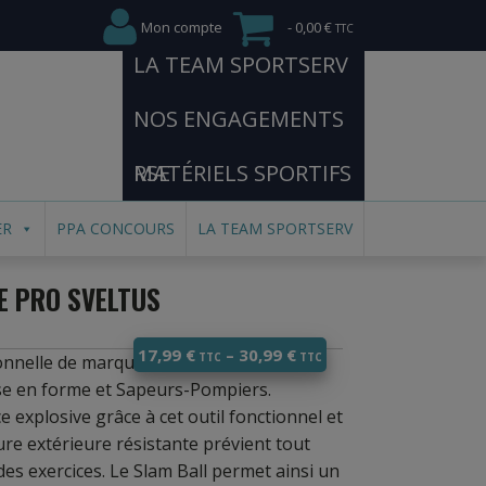
Mon compte
0,00 €
LA TEAM SPORTSERV
NOS ENGAGEMENTS
RSE
MATÉRIELS SPORTIFS
ER
PPA CONCOURS
LA TEAM SPORTSERV
 PRO SVELTUS
17,99
€
–
30,99
€
nelle de marque Sveltus. Idéal en
mise en forme et Sapeurs-Pompiers.
 explosive grâce à cet outil fonctionnel et
cture extérieure résistante prévient tout
des exercices. Le Slam Ball permet ainsi un