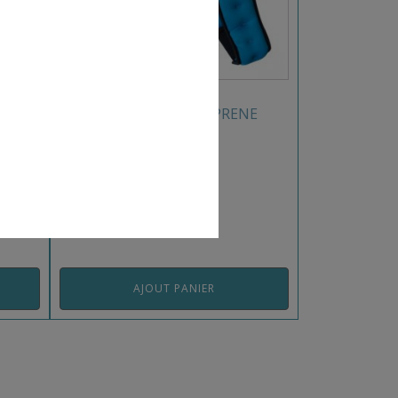
GILET LESTÉ 5 KG NÉOPRENE
SVELTUS
REF: 1798SV
AJOUT PANIER