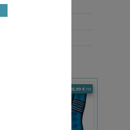
0
€
48,99
€