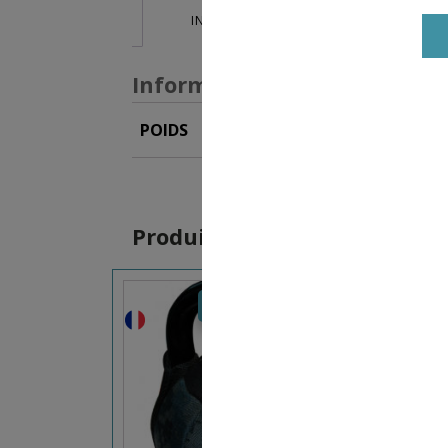
INFORMATIONS SUPPLÉMENTAIRES
Informations supplémentai
POIDS
2 kg
,
4 kg
,
6 kg
,
8 kg
,
10
Produits similaires
44,99
€
–
89,99
€