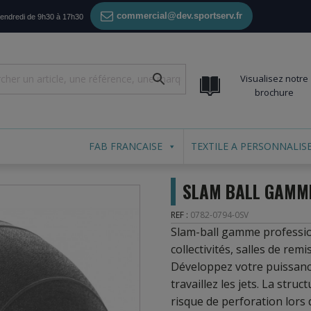
commercial@dev.sportserv.fr
vendredi de 9h30 à 17h30
Visualisez notre
brochure
FAB FRANCAISE
TEXTILE A PERSONNALIS
SLAM BALL GAMME
REF :
0782-0794-0SV
Slam-ball gamme profession
collectivités, salles de re
Développez votre puissance
travaillez les jets. La stru
risque de perforation lors 