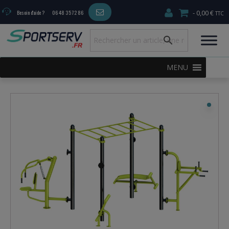
0,00 €
Besoin d'aide ?
06 48 35 72 86
MENU