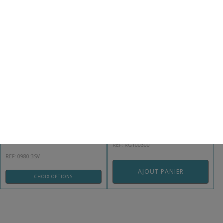
BOUCLIER DE PERCUSSION DE
RUGBY SENIOR
BRACELET LESTÉ CHEVILLE
REF: RG100300
REF: 0980:3SV
AJOUT PANIER
CHOIX OPTIONS