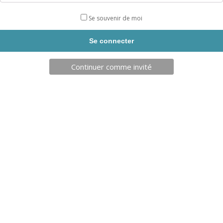
complète !
Se souvenir de moi
DIFFICULTÉ
UTILISATION :
5 postes de travail avec un pont de singe, un
banc abdos, un banc lombaire, une chaise romaine et un multi
Continuer comme invité
press à piston hydraulique !
Livraison sous 4 semaines
DESCRIPTION
Produits similaires
Sur devis
5,20
€