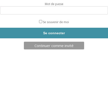
Mot de passe
Livraison sous 7 jours.
Taille
Se souvenir de moi
quantité
Continuer comme invité
AJOUTER AU PANIER
de
TABLEAU
MAGNÉTIQUE
ET
EFFACABLE
FOOT
INFORMATIONS SUPPLÉMENTAIRES
(3
TAILLES)
DESCRIPTION