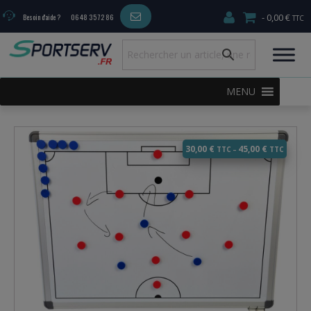
0,00 €
Besoin d'aide ?
06 48 35 72 86
MENU
30,00
€
45,00
€
–