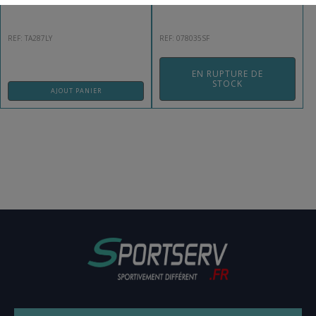
REF: TA287LY
REF: 078035SF
EN RUPTURE DE
STOCK
AJOUT PANIER