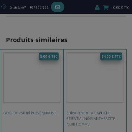
0,00 €
Besoin d'aide ?
06 48 35 72 86
Dimensions
200x100x4
,
200x100x5
Produits similaires
5,00
€
64,00
€
GOURDE 750 ml PERSONNALISEE
SURVÊTEMENT À CAPUCHE
ESSENTIAL NOIR ANTHRACITE-
NOIR HOMME