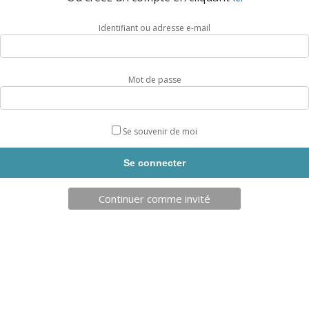
REF: PM1010
REF: BAD100003
Identifiant ou adresse e-mail
AJOUT PANIER
AJOUT PANIER
Mot de passe
Se souvenir de moi
Continuer comme invité
TELECHARGEZ NOTRE BROCHURE