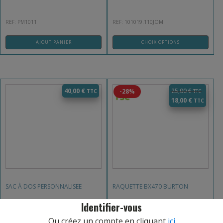
REF: PM1011
REF: 101019.110JOM
AJOUT PANIER
CHOIX OPTIONS
40,00
€
25,00
€
-28%
18,00
€
SAC À DOS PERSONNALISEE
RAQUETTE BX470 BURTON
Identifier-vous
Ou créez un compte en cliquant
ici