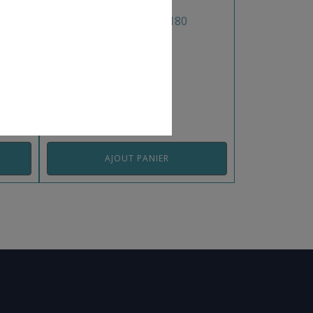
LOT DE 10 VIS CHC 10×180
REF: EQ883EP
AJOUT PANIER