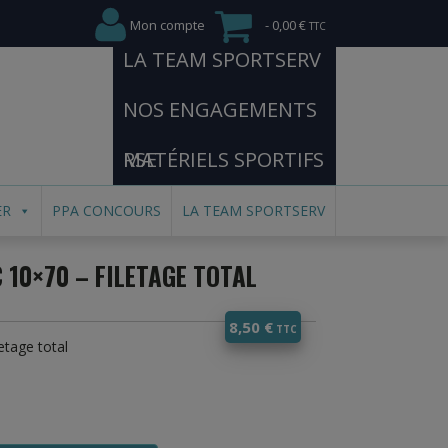
Mon compte
0,00 €
LA TEAM SPORTSERV
NOS ENGAGEMENTS
RSE
MATÉRIELS SPORTIFS
ER
PPA CONCOURS
LA TEAM SPORTSERV
C 10×70 – FILETAGE TOTAL
8,50
€
etage total