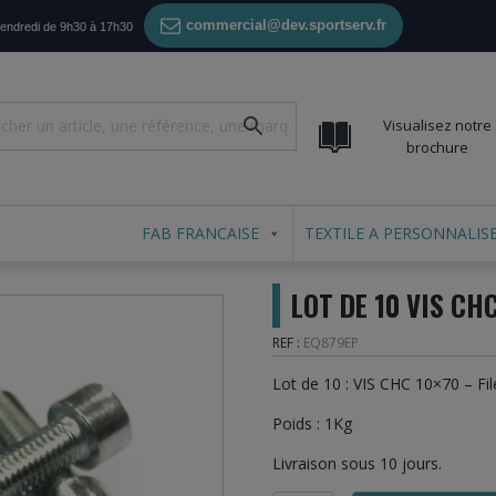
commercial@dev.sportserv.fr
vendredi de 9h30 à 17h30
Visualisez notre
brochure
FAB FRANCAISE
TEXTILE A PERSONNALIS
LOT DE 10 VIS CH
REF :
EQ879EP
Lot de 10 : VIS CHC 10×70 – Fil
Poids : 1Kg
Livraison sous 10 jours.