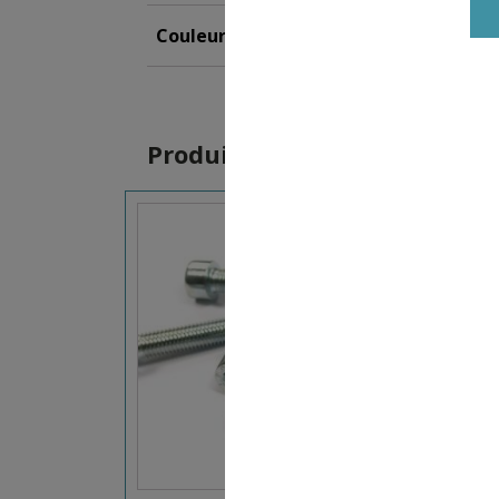
Couleur
Bleu
,
Gris
,
Violet
,
Rouge
Produits similaires
16,50
€