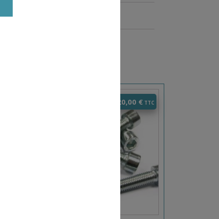
0
€
20,00
€