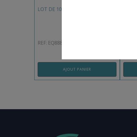
LOT DE 10 VIS CHC 10×140
LOT D
FILE
REF: EQ888EP
REF: 
AJOUT PANIER