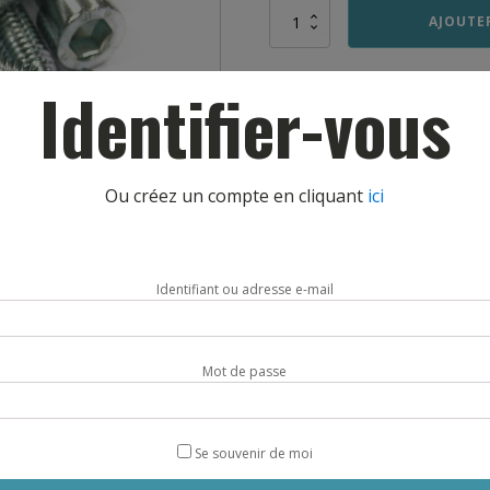
quantité
AJOUTE
de
LOT
DE
Identifier-vous
10
VIS
CHC
10×70
–
Ou créez un compte en cliquant
ici
FILETAGE
TOTAL
Identifiant ou adresse e-mail
Mot de passe
DESCRIPTION
Se souvenir de moi
res