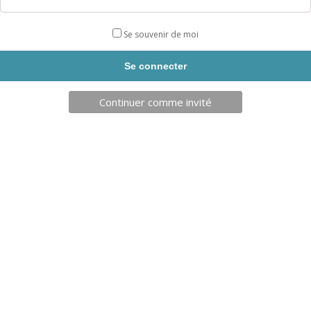
BALLON SCOL’VOLLEY
BATTE EN MOUSSE 61 CM
Se souvenir de moi
REF: VLB302TR
REF: BS099TR
AJOUT PANIER
AJOUT PANIER
Continuer comme invité
23,30
€
28,40
€
BATTE EN BOIS 28”
CROSSE DE HOCKEY SUR GAZON
76 CM
REF: BS100TR
REF: CRH766TR