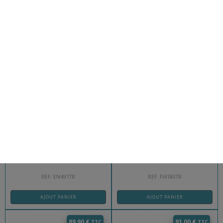
REF: EN490TR
REF: FI4160TR
AJOUT PANIER
AJOUT PANIER
74,90
€
75,00
€
GILET LESTÉ NÉOPRÈNE 10KG
BARRE 180CM DIAM 28MM
REF: EN491TR
REF: FI4180TR
AJOUT PANIER
AJOUT PANIER
89,90
€
91,00
€