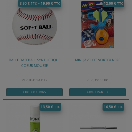
8,90
€
–
19,90
€
12,00
€
BALLE BASEBALL SYNTHETIQUE
MINI JAVELOT VORTEX NERF
COEUR MOUSSE
REF: BS110-111TR
REF: JAV100101
CHOIX OPTIONS
AJOUT PANIER
13,50
€
16,50
€