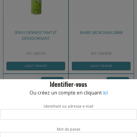
SPRAY DÉSINFECTANT ET
BARRE 38CM DIAM 28MM
DÉSODORISANT
REF: EJ805TR
REF: FI4038TR
AJOUT PANIER
AJOUT PANIER
17,60
€
18,60
€
Identifier-vous
Ou créez un compte en cliquant
ici
Identifiant ou adresse e-mail
Mot de passe