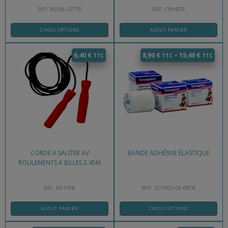
REF: BS106-107TR
REF: CRHBTR
CHOIX OPTIONS
AJOUT PANIER
6,40
€
8,90
€
–
15,40
€
CORDE A SAUTER AV
BANDE ADHÉSIVE ÉLASTIQUE
ROULEMENTS A BILLES 2.45M
REF: FI014TR
REF: SO1903-06-08TR
AJOUT PANIER
CHOIX OPTIONS