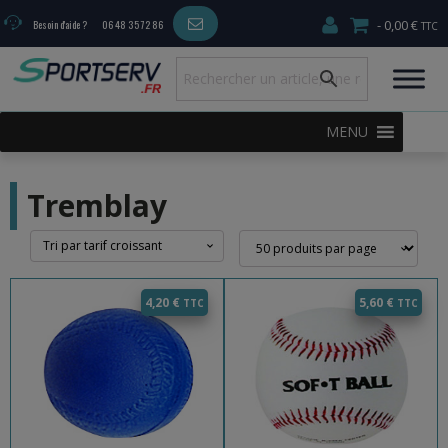
0,00 €
Besoin d'aide ?
06 48 35 72 86
MENU
Tremblay
4,20
€
5,60
€