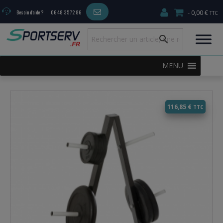
0,00 €
Besoin d'aide ?
06 48 35 72 86
MENU
116,85
€