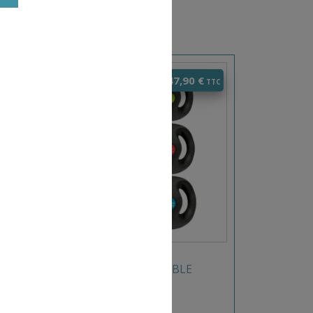
0
€
28,90
€
–
47,90
€
IMPLE
MÉDECINE BALL À DOUBLE
POIGNÉES EPS