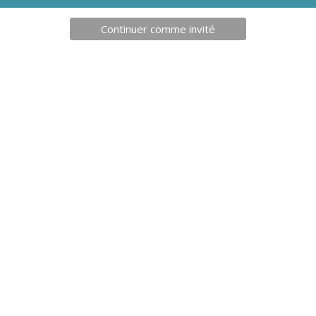
Continuer comme invité
21,90
€
28,9
AU EQUILIBRE BOIS
HARNAIS DE RÉSISTANCE S