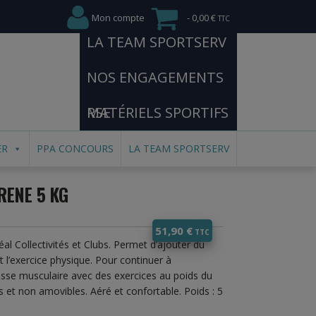
Mon compte
0,00 €
LA TEAM SPORTSERV
NOS ENGAGEMENTS
RSE
MATÉRIELS SPORTIFS
ER
PPA CONCOURS
LA TEAM SPORTSERV
RENE 5 KG
51,90
€
éal Collectivités et Clubs. Permet d’ajouter du
t l’exercice physique. Pour continuer à
sse musculaire avec des exercices au poids du
s et non amovibles. Aéré et confortable. Poids : 5