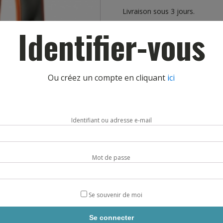
Livraison sous 3 jours.
Identifier-vous
quantité
AJOUTE
de
GILET
LESTÉ
NÉOPRENE
Ou créez un compte en cliquant
ici
5
KG
Identifiant ou adresse e-mail
Mot de passe
Se souvenir de moi