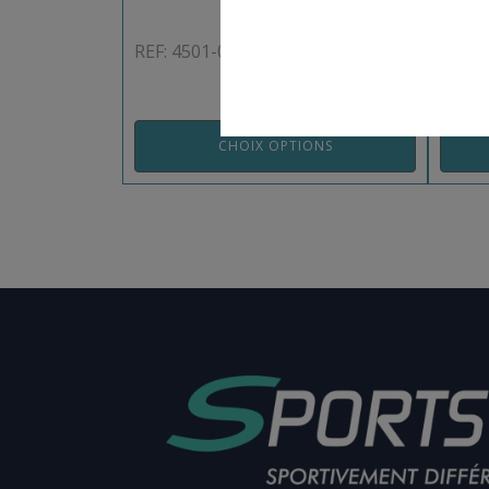
REF: 4501-06SV
REF: 
CHOIX OPTIONS