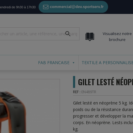
commercial@dev.sportserv.fr
vendredi de 9h30 à 17h30
Visualisez notre
brochure
FAB FRANCAISE
TEXTILE A PERSONNALIS
GILET LESTÉ NÉOP
REF :
EN489TR
Gilet lesté en néoprène 5 kg. Id
poids ou de la résistance duran
progresser et développer la ma
corps. En néoprène. Lests inclu
kg.