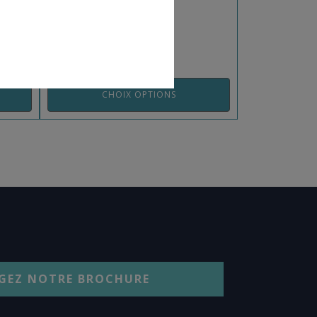
REF: 021017-020SF
CHOIX OPTIONS
GEZ NOTRE BROCHURE