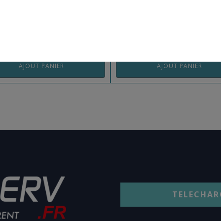
082027SF
REF: 062735SF
AJOUT PANIER
AJOUT PANIER
TELECHAR