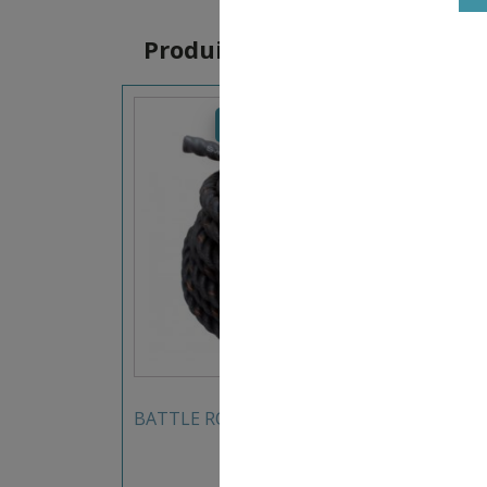
Produits similaires
49,99
€
–
79,99
€
BATTLE ROPE 10M SVELTUS
PLATE