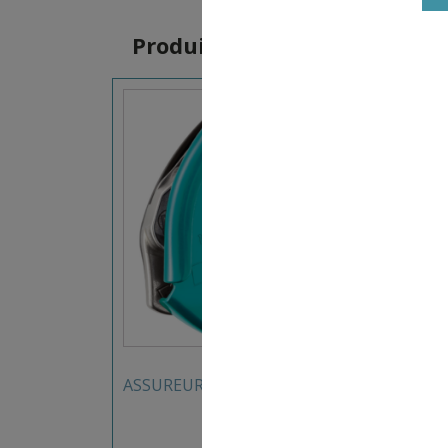
Produits similaires
85,00
€
ASSUREUR GRIRI 3 PETZL
DESC
FORCE