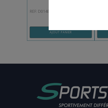
REF: D014BAPET
REF:
AJOUT PANIER