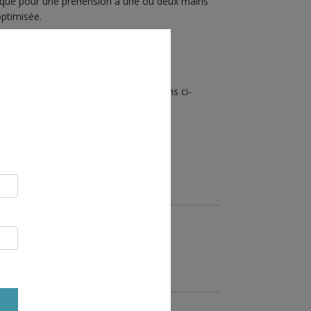
ique pour une préhension à une ou deux mains
ptimisée.
tification UIAA disponibles sur les liens ci-
R AU PANIER