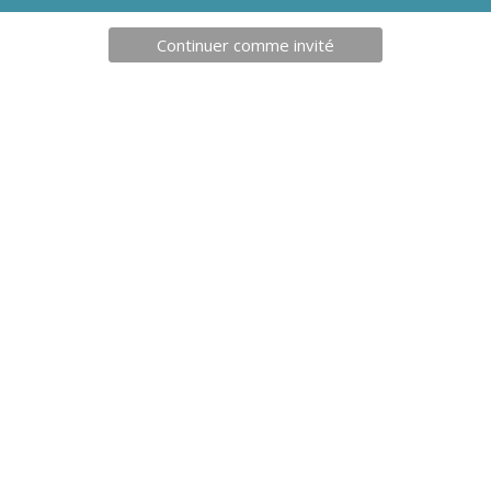
Continuer comme invité
19,00
€
45,0
ENDEURS- ASSUREURS AIR
POULIES TRANSFAIR TWIN 
 1 BEAL
BEAL