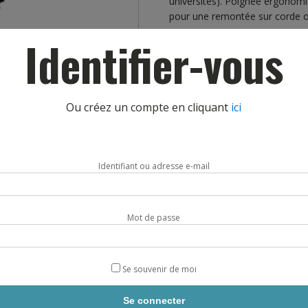
universités). Poignée ergonom
pour une remontée sur corde o
Identifier-vous
Poids : 265g
Normes CE et UIAA.
Déclaration de conformité et cer
dessus.
Ou créez un compte en cliquant
ici
Livraison sous 5 à 7 jours.
quantité
AJOUTE
Identifiant ou adresse e-mail
de
BLOQUEURS
HANDS
UP
Mot de passe
BEAL
Se souvenir de moi