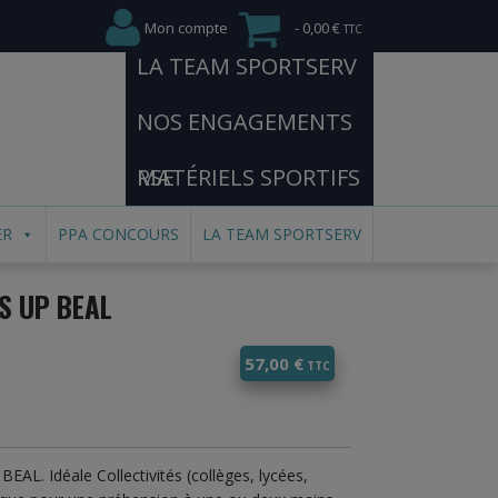
Mon compte
0,00 €
LA TEAM SPORTSERV
NOS ENGAGEMENTS
RSE
MATÉRIELS SPORTIFS
ER
PPA CONCOURS
LA TEAM SPORTSERV
S UP BEAL
57,00
€
AL. Idéale Collectivités (collèges, lycées,