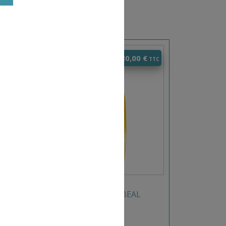
0
€
30,00
€
B
POULIES TRANSFAIR 1 BEAL