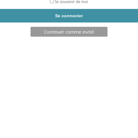
Se souvenir de moi
Livraison sous 5 jours.
quantité
AJOUTER AU PANIER
de
LOT
Continuer comme invité
DE
3
DESCENDEURS
SHELL
DESCRIPTION
CAMP
Produits similaires
99,00
€
–
192,00
€
45,00
€