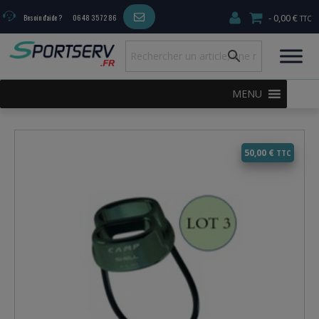
0,00 €
Besoin d'aide ?
06 48 35 72 86
MENU
50,00
€