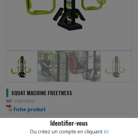
SQUAT MACHINE FREETNESS
REF :
FREETNESS2
Fiche produit
caractéristiques
Identifier-vous
Ou créez un compte en cliquant
ici