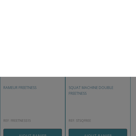
Sur devis
RAMEUR FREETNESS
SQUAT MACHINE DOUBLE
FREETNESS
REF: FREETNESS15
REF: STSQFREE
AJOUT PANIER
AJOUT PANIER