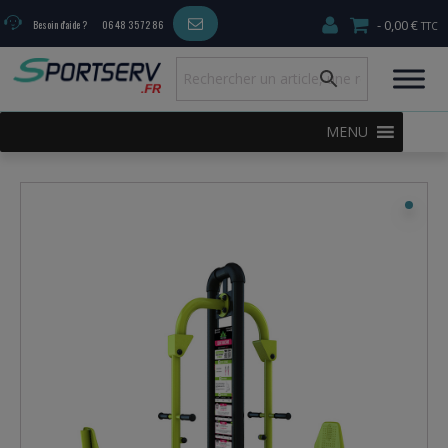
0,00 €
Besoin d'aide ?
06 48 35 72 86
MENU