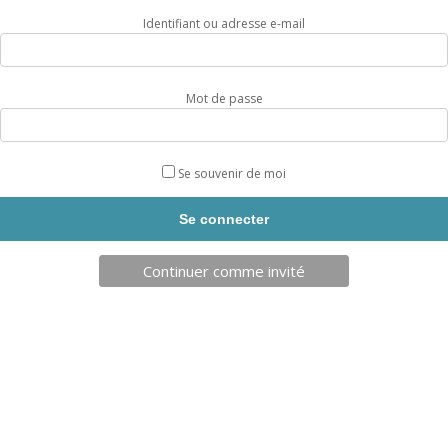
Appareil de fitness de plein air en acier galvanisé thermolaqué.
Kit de fixation inclus.
Identifiant ou adresse e-mail
Plan d’entraînement en 4 langues pour 4 profils sportifs inclus
+ flash code.
Utilisable avec l’application mobile de coaching FreeTness.
Mot de passe
OBJECTIF
Développer et entretenir les muscles des jambes
(quadriceps et ischios).
Se souvenir de moi
DIFFICULTÉ
MUSCLES ENTRAINÉS
Primaires
Secondaires
Continuer comme invité